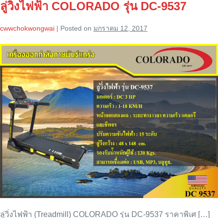
ลู่วิ่งไฟฟ้า COLORADO รุ่น DC-9537
545L
cwwchokwongwai
|
Posted on
มกราคม 12, 2017
ลู่
วิ่ง
ไฟฟ้า
COLORADO
รุ่น
DC-
9537
ลู่วิ่งไฟฟ้า (Treadmill) COLORADO รุ่น DC-9537 ราคาพิเศ […]