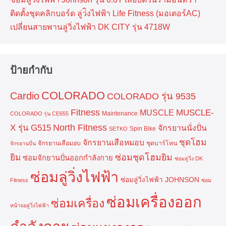
ติดตั้งชุดคลิกบอร์ด ลู่ว่ิงไฟฟ้า Life Fitness (มอเตอร์AC)
เปลี่ยนสายพานลู่วิ่งไฟฟ้า DK CITY รุ่น 4718W
ป้ายกำกับ
COLORADO
Cardio
COLORADO รุ่น 9535
Fitness
MUSCLE-
MUSCLE
Maintenance
COLORADO รุ่น CE655
North Fitness
X รุ่น G515
จักรยานนั่งปั่น
Spin Bike
SETKO
ชุดโฮม
จักรยานเสือหมอบ
จักรยานเสือมอบ
ชุดบาร์โหน
จักรยานปั่น
ยิม
ซ่อมชุดโฮมยิม
ซ่อมจักยานปั่นออกกำลังกาย
ซ่อมลู่วิ่ง DK
ซ่อมลู่วิ่งไฟฟ้า
ซ่อมลู่วิ่งไฟฟ้า JOHNSON
Fitness
ซ่อม
ซ่อมเครื่องออก
ซ่อมเครื่อง
หน้าจอลู่วิ่งไฟฟ้า