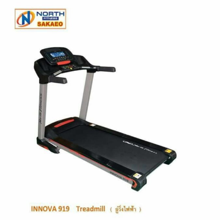
ลู่
วิ่ง
ไฟฟ้า
North
Fitness
Innova
919
Treadmill