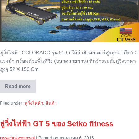
ลู่วิ่งไฟฟ้า COLORADO รุ่น 9535 ให้กำลังมอเตอร์สูงสุดมาถึง 5.0
แรงม้า พร้อมด้วยพื้นที่วิ่ง (ขนาดสายพาน) ที่กว้างระดับลู่วิ่งราคา
สูงๆ 52 X 150 Cm
Read more
ลู่
วิ่ง
ไฟฟ้า
Filed under:
ลู่วิ่งไฟฟ้า
,
สินค้า
COLORADO
รุ่น
9535
ลู่วิ่งไฟฟ้า GT 5 ของ Setko fitness
cwwchokwongwai
|
Posted on
กรกฎาคม 6, 2018