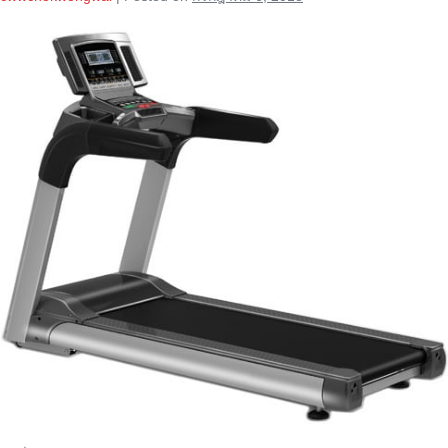
ลู่
วิ่ง
ไฟฟ้า
GT
5
ของ
Setko
fitness