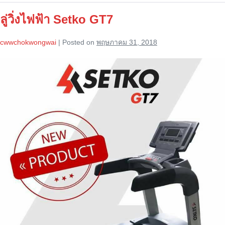
Innova
939
ลู่วิ่งไฟฟ้า Setko GT7
Treadmill
cwwchokwongwai
|
Posted on
พฤษภาคม 31, 2018
ลู่
วิ่ง
ไฟฟ้า
Setko
GT7