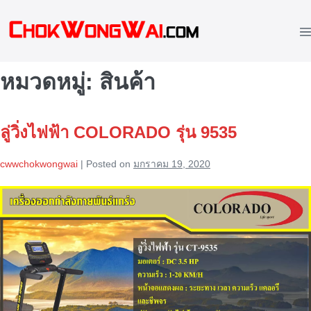
Skip
to
M
content
To
หมวดหมู่:
สินค้า
ลู่วิ่งไฟฟ้า COLORADO รุ่น 9535
cwwchokwongwai
|
Posted on
มกราคม 19, 2020
ลู่
วิ่ง
ไฟฟ้า
COLORADO
รุ่น
9535