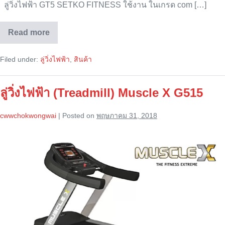
ลู่วิ่งไฟฟ้า GT5 SETKO FITNESS ใช้งาน ในเกรด com […]
Read more
ลู่
วิ่ง
ไฟฟ้า
Filed under:
ลู่วิ่งไฟฟ้า
,
สินค้า
GT
5
ของ
Setko
ลู่วิ่งไฟฟ้า (Treadmill) Muscle X G515
fitness
cwwchokwongwai
|
Posted on
พฤษภาคม 31, 2018
ลู่
วิ่ง
ไฟฟ้า
(Treadmill)
Muscle
X
G515