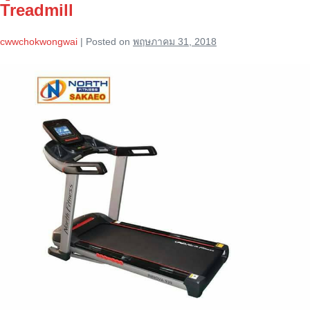
Treadmill
cwwchokwongwai
|
Posted on
พฤษภาคม 31, 2018
ลู่
วิ่ง
ไฟฟ้า
North
Fitness
Innova
939
Treadmill