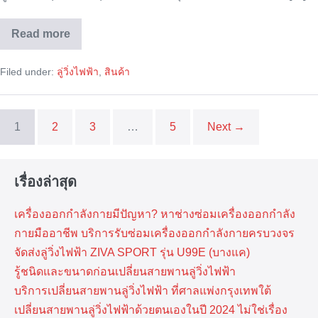
Read more
ลู่
วิ่ง
ไฟฟ้า
Filed under:
ลู่วิ่งไฟฟ้า
,
สินค้า
COLORADO
รุ่น
DC-
9537
1
2
3
…
5
Next →
เรื่องล่าสุด
เครื่องออกกำลังกายมีปัญหา? หาช่างซ่อมเครื่องออกกำลัง
กายมืออาชีพ บริการรับซ่อมเครื่องออกกำลังกายครบวงจร
จัดส่งลู่วิ่งไฟฟ้า ZIVA SPORT รุ่น U99E (บางแค)
รู้ชนิดและขนาดก่อนเปลี่ยนสายพานลู่วิ่งไฟฟ้า
บริการเปลี่ยนสายพานลู่วิ่งไฟฟ้า ที่​ศาลแพ่งกรุงเทพ​ใต้
เปลี่ยนสายพานลู่วิ่งไฟฟ้าด้วยตนเองในปี 2024 ไม่ใช่เรื่อง