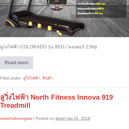
มอเตอร์
2.5hp
ลู่ว่งไฟฟ้า COLORADO รุ่น 9531 / มอเตอร์ 2.5hp
Read more
ลู่
วิ่ง
ไฟฟ้า
Filed under:
ลู่วิ่งไฟฟ้า
,
สินค้า
COLORADO
รุ่น
9531
/
ลู่วิ่งไฟฟ้า North Fitness Innova 919
มอเตอร์
2.5hp
Treadmill
cwwchokwongwai
|
Posted on
พฤษภาคม 31, 2018