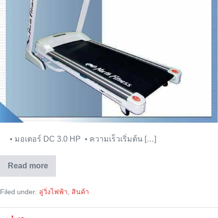
• มอเตอร์ DC 3.0 HP • ความเร็วเริ่มต้น […]
Read more
ลู่
วิ่ง
ไฟฟ้า
Filed under:
ลู่วิ่งไฟฟ้า
,
สินค้า
North
Fitness
Treadmill
NT-