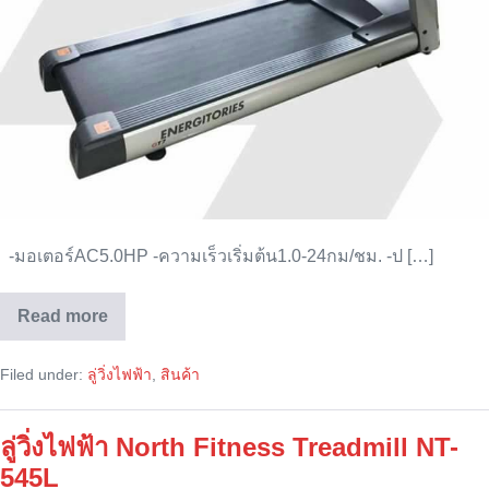
-มอเตอร์AC5.0HP -ความเร็วเริ่มต้น1.0-24กม/ชม. -ป […]
Read more
ลู่
วิ่ง
ไฟฟ้า
Filed under:
ลู่วิ่งไฟฟ้า
,
สินค้า
Setko
GT7
ลู่วิ่งไฟฟ้า North Fitness Treadmill NT-
545L