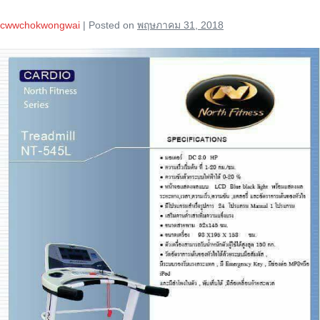
cwwchokwongwai
|
Posted on
พฤษภาคม 31, 2018
ลู่
วิ่ง
ไฟฟ้า
North
Fitness
Treadmill
NT-
545L