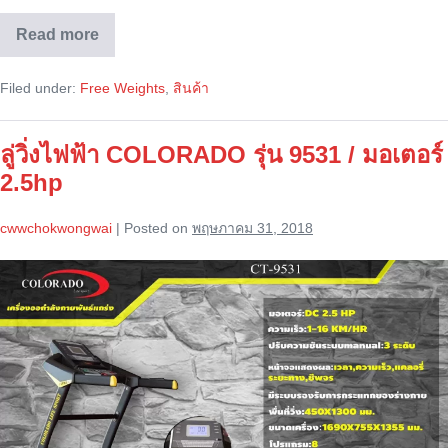
Read more
Dumbbell
(Muscle-
X)
Filed under:
Free Weights
,
สินค้า
ลู่วิ่งไฟฟ้า COLORADO รุ่น 9531 / มอเตอร์
2.5hp
cwwchokwongwai
|
Posted on
พฤษภาคม 31, 2018
ลู่
วิ่ง
ไฟฟ้า
COLORADO
รุ่น
9531
/