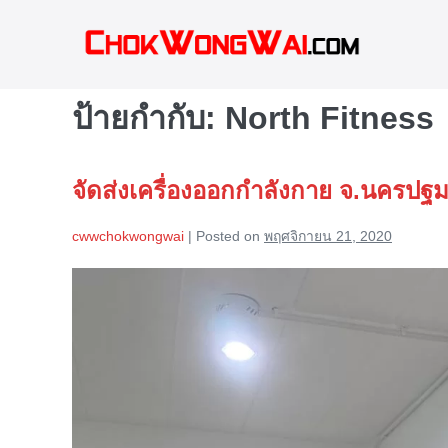
Skip
to
content
ป้ายกำกับ:
North Fitness
จัดส่งเครื่องออกกำลังกาย จ.นครปฐ
cwwchokwongwai
|
Posted on
พฤศจิกายน 21, 2020
จัด
ส่ง
เครื่อง
ออก
กำลัง
กาย
จ.นครปฐม