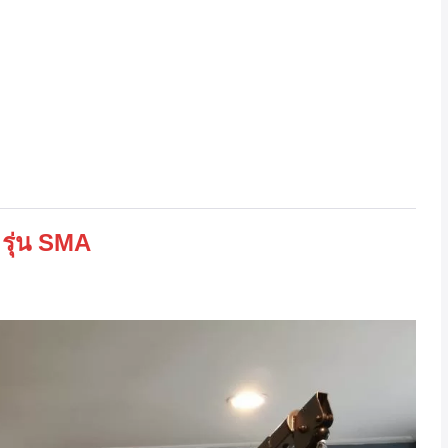
รุ่น SMA