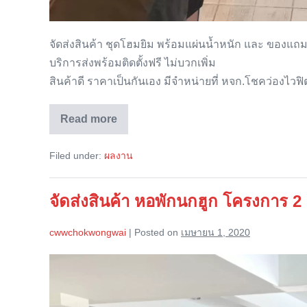
จัดส่งสินค้า ชุดโฮมยิม พร้อมแผ่นน้ำหนัก และ ของแ
บริการส่งพร้อมติดตั้งฟรี ไม่บวกเพิ่ม
สินค้าดี ราคาเป็นกันเอง มีจำหน่ายที่ หจก.โชคว่องไวฟิ
Read more
จัด
ส่ง
ชุด
Filed under:
ผลงาน
โฮม
ยิม
NORTH
FITNESS
จัดส่งสินค้า หอพักนกฮูก โครงการ 
รุ่น
SMA
cwwchokwongwai
|
Posted on
เมษายน 1, 2020
จัด
ส่ง
สินค้า