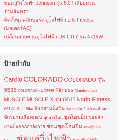
ซ่อมลู่วิ่งไฟฟ้า Johnson รุ่น 6.0T เลียบด่วน
รามอินทรา
ติดตั้งชุดคลิกบอร์ด ลู่ว่ิงไฟฟ้า Life Fitness
(มอเตอร์AC)
เปลี่ยนสายพานลู่วิ่งไฟฟ้า DK CITY รุ่น 4718W
ป้ายกำกับ
COLORADO
Cardio
COLORADO รุ่น
9535
Fitness
Maintenance
COLORADO รุ่น CE655
North Fitness
MUSCLE-X รุ่น G515
MUSCLE
จักรยานนั่งปั่น
Spin Bike
จักรยานเสือมอบ
SETKO
จักรยานปั่น
ชุดโฮมยิม
จักรยานเสือหมอบ
ซ่อมจัก
ชุดบาร์โหน
ซ่อมชุดโฮมยิม
ยานปั่นออกกำลังกาย
ซ่อมลู่วิ่ง DK
ซ่อมลู่วิ่งไฟฟ้า