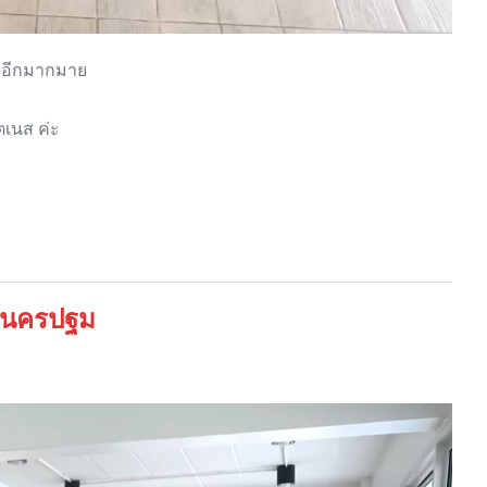
ถมอีกมากมาย
ตเนส ค่ะ
2 นครปฐม