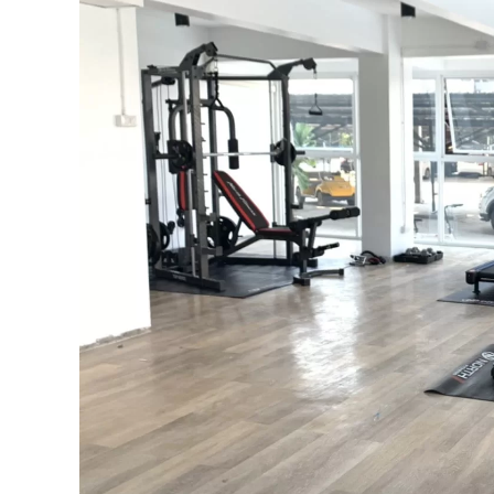
หอพัก
นก
ฮูก
โครงการ
2
นครปฐม