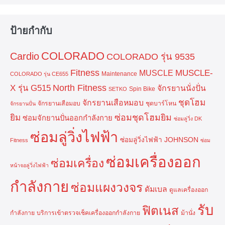
ป้ายกำกับ
COLORADO
Cardio
COLORADO รุ่น 9535
Fitness
MUSCLE-
MUSCLE
Maintenance
COLORADO รุ่น CE655
North Fitness
X รุ่น G515
จักรยานนั่งปั่น
Spin Bike
SETKO
ชุดโฮม
จักรยานเสือหมอบ
จักรยานเสือมอบ
ชุดบาร์โหน
จักรยานปั่น
ยิม
ซ่อมชุดโฮมยิม
ซ่อมจักยานปั่นออกกำลังกาย
ซ่อมลู่วิ่ง DK
ซ่อมลู่วิ่งไฟฟ้า
ซ่อมลู่วิ่งไฟฟ้า JOHNSON
Fitness
ซ่อม
ซ่อมเครื่องออก
ซ่อมเครื่อง
หน้าจอลู่วิ่งไฟฟ้า
กำลังกาย
ซ่อมแผงวงจร
ดัมเบล
ดูแลเครื่องออก
รับ
ฟิตเนส
กำลังกาย
บริการเข้าตรวจเช็คเครื่องออกกำลังกาย
ม้านั่ง