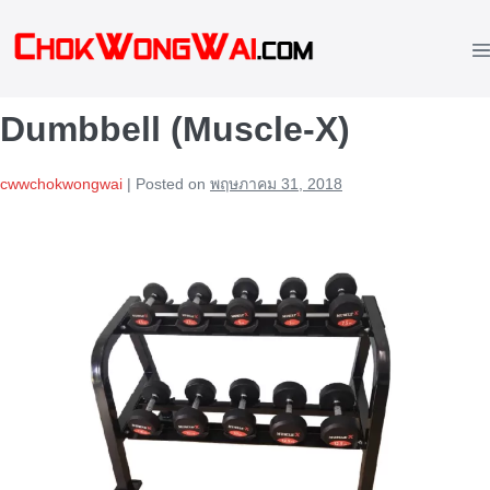
Skip
to
M
content
To
Dumbbell (Muscle-X)
cwwchokwongwai
|
Posted on
พฤษภาคม 31, 2018