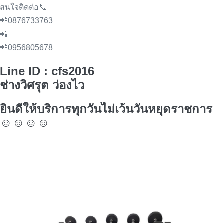
สนใจติดต่อ📞
📲0876733763
📲
📲0956805678
Line ID : cfs2016
ช่างวิศรุต ว่องไว
ยินดีให้บริการทุกวันไม่เว้นวันหยุดราชการ
☺️☺️☺️☺️