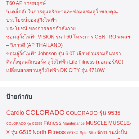
T60 AP ราชพฤกษ์
5 เคล็ดลับในการดูแลรักษาและซ่อมแซมลู่วิ่งของคุณ
ประโยชน์ของลู่วิ่งไฟฟ้า
ประโยชน์ ของการออกกำลังกาย
ซ่อมลู่วิ่งไฟฟ้า VISION รุ่น T60 โครงการ CENTRO พหลฯ
– วิภาวดี (AP THAILAND)
ซ่อมลู่วิ่งไฟฟ้า Johnson รุ่น 6.0T เลียบด่วนรามอินทรา
ติดตั้งชุดคลิกบอร์ด ลู่ว่ิงไฟฟ้า Life Fitness (มอเตอร์AC)
เปลี่ยนสายพานลู่วิ่งไฟฟ้า DK CITY รุ่น 4718W
ป้ายกำกับ
COLORADO
Cardio
COLORADO รุ่น 9535
Fitness
MUSCLE-
MUSCLE
Maintenance
COLORADO รุ่น CE655
North Fitness
X รุ่น G515
จักรยานนั่งปั่น
Spin Bike
SETKO