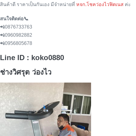
สินค้าดี ราคาเป็นกันเอง มีจำหน่ายที่
หจก.โชคว่องไวฟิตเนส
ค่ะ
สนใจติดต่อ📞
📲0876733763
📲0960982882
📲0956805678
Line ID : koko0880
ช่างวิศรุต ว่องไว