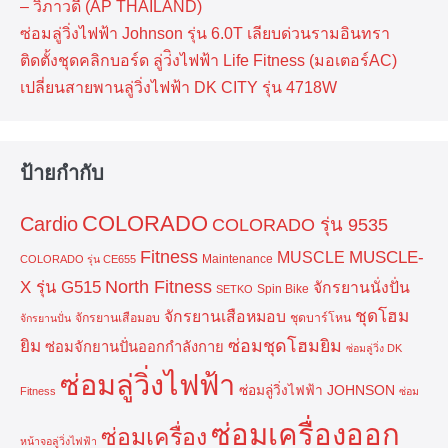
– วิภาวดี (AP THAILAND)
ซ่อมลู่วิ่งไฟฟ้า Johnson รุ่น 6.0T เลียบด่วนรามอินทรา
ติดตั้งชุดคลิกบอร์ด ลู่ว่ิงไฟฟ้า Life Fitness (มอเตอร์AC)
เปลี่ยนสายพานลู่วิ่งไฟฟ้า DK CITY รุ่น 4718W
ป้ายกำกับ
COLORADO
Cardio
COLORADO รุ่น 9535
Fitness
MUSCLE-
MUSCLE
Maintenance
COLORADO รุ่น CE655
North Fitness
X รุ่น G515
จักรยานนั่งปั่น
Spin Bike
SETKO
ชุดโฮม
จักรยานเสือหมอบ
จักรยานเสือมอบ
ชุดบาร์โหน
จักรยานปั่น
ยิม
ซ่อมชุดโฮมยิม
ซ่อมจักยานปั่นออกกำลังกาย
ซ่อมลู่วิ่ง DK
ซ่อมลู่วิ่งไฟฟ้า
ซ่อมลู่วิ่งไฟฟ้า JOHNSON
Fitness
ซ่อม
ซ่อมเครื่องออก
ซ่อมเครื่อง
หน้าจอลู่วิ่งไฟฟ้า