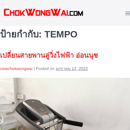
Skip
to
M
content
To
ป้ายกำกับ:
TEMPO
เปลี่ยนสายพานลู่วิ่งไฟฟ้า อ่อนนุช
cwwchokwongwai
|
Posted on
มกราคม 12, 2022
เปลี่ยน
สายพาน
ลู่
วิ่ง
ไฟฟ้า
อ่อนนุช