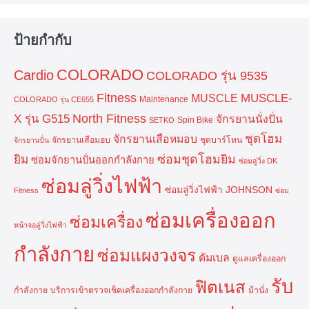
ป้ายกำกับ
COLORADO
Cardio
COLORADO รุ่น 9535
Fitness
MUSCLE-
MUSCLE
Maintenance
COLORADO รุ่น CE655
North Fitness
X รุ่น G515
จักรยานนั่งปั่น
Spin Bike
SETKO
ชุดโฮม
จักรยานเสือหมอบ
จักรยานเสือมอบ
ชุดบาร์โหน
จักรยานปั่น
ยิม
ซ่อมชุดโฮมยิม
ซ่อมจักยานปั่นออกกำลังกาย
ซ่อมลู่วิ่ง DK
ซ่อมลู่วิ่งไฟฟ้า
ซ่อมลู่วิ่งไฟฟ้า JOHNSON
Fitness
ซ่อม
ซ่อมเครื่องออก
ซ่อมเครื่อง
หน้าจอลู่วิ่งไฟฟ้า
กำลังกาย
ซ่อมแผงวงจร
ดัมเบล
ดูแลเครื่องออก
รับ
ฟิตเนส
กำลังกาย
บริการเข้าตรวจเช็คเครื่องออกกำลังกาย
ม้านั่ง