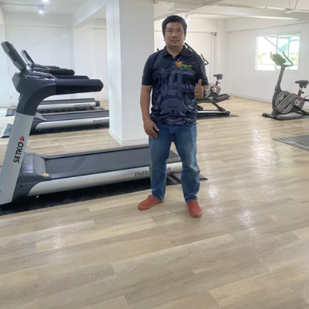
กาย
จ.นครปฐม