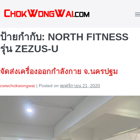
Skip
to
M
content
To
ป้ายกำกับ:
NORTH FITNESS
รุ่น ZEZUS-U
จัดส่งเครื่องออกกำลังกาย จ.นครปฐม
cwwchokwongwai
|
Posted on
พฤศจิกายน 21, 2020
จัด
ส่ง
เครื่อง
ออก
กำลัง