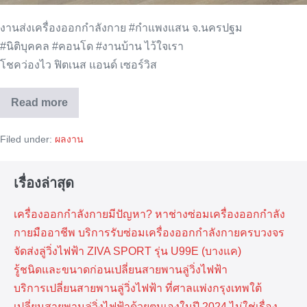
งานส่งเครื่องออกกำลังกาย #กำแพงแสน จ.นครปฐม
#นิติบุคคล #คอนโด #งานบ้าน ไว้ใจเรา
โชคว่องไว ฟิตเนส แอนด์ เซอร์วิส
Read more
จัด
ส่ง
เครื่อง
Filed under:
ผลงาน
ออก
กำลัง
กาย
จ.นครปฐม
เรื่องล่าสุด
เครื่องออกกำลังกายมีปัญหา? หาช่างซ่อมเครื่องออกกำลัง
กายมืออาชีพ บริการรับซ่อมเครื่องออกกำลังกายครบวงจร
จัดส่งลู่วิ่งไฟฟ้า ZIVA SPORT รุ่น U99E (บางแค)
รู้ชนิดและขนาดก่อนเปลี่ยนสายพานลู่วิ่งไฟฟ้า
บริการเปลี่ยนสายพานลู่วิ่งไฟฟ้า ที่​ศาลแพ่งกรุงเทพ​ใต้
เปลี่ยนสายพานลู่วิ่งไฟฟ้าด้วยตนเองในปี 2024 ไม่ใช่เรื่อง