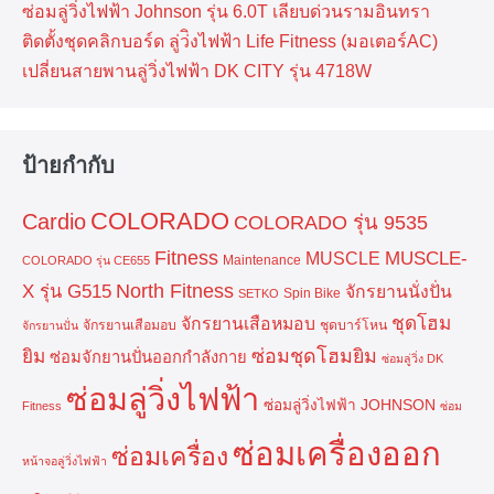
ซ่อมลู่วิ่งไฟฟ้า Johnson รุ่น 6.0T เลียบด่วนรามอินทรา
ติดตั้งชุดคลิกบอร์ด ลู่ว่ิงไฟฟ้า Life Fitness (มอเตอร์AC)
เปลี่ยนสายพานลู่วิ่งไฟฟ้า DK CITY รุ่น 4718W
ป้ายกำกับ
COLORADO
Cardio
COLORADO รุ่น 9535
Fitness
MUSCLE-
MUSCLE
Maintenance
COLORADO รุ่น CE655
North Fitness
X รุ่น G515
จักรยานนั่งปั่น
Spin Bike
SETKO
ชุดโฮม
จักรยานเสือหมอบ
จักรยานเสือมอบ
ชุดบาร์โหน
จักรยานปั่น
ยิม
ซ่อมชุดโฮมยิม
ซ่อมจักยานปั่นออกกำลังกาย
ซ่อมลู่วิ่ง DK
ซ่อมลู่วิ่งไฟฟ้า
ซ่อมลู่วิ่งไฟฟ้า JOHNSON
Fitness
ซ่อม
ซ่อมเครื่องออก
ซ่อมเครื่อง
หน้าจอลู่วิ่งไฟฟ้า