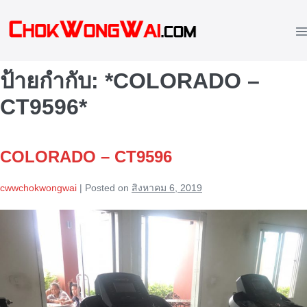
Skip
to
M
content
To
ป้ายกำกับ:
*COLORADO –
CT9596*
COLORADO – CT9596
cwwchokwongwai
|
Posted on
สิงหาคม 6, 2019
COLORADO
–
CT9596