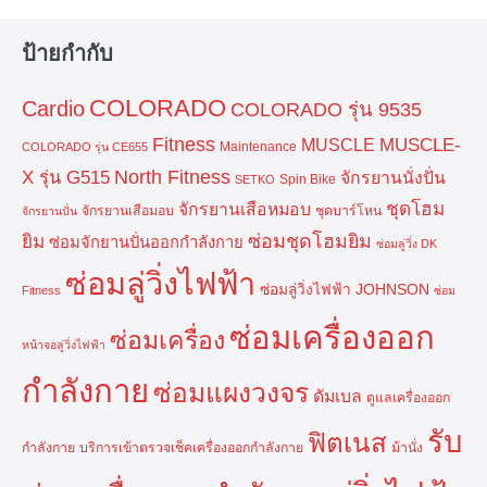
ป้ายกำกับ
COLORADO
Cardio
COLORADO รุ่น 9535
Fitness
MUSCLE-
MUSCLE
Maintenance
COLORADO รุ่น CE655
North Fitness
X รุ่น G515
จักรยานนั่งปั่น
Spin Bike
SETKO
ชุดโฮม
จักรยานเสือหมอบ
จักรยานเสือมอบ
ชุดบาร์โหน
จักรยานปั่น
ยิม
ซ่อมชุดโฮมยิม
ซ่อมจักยานปั่นออกกำลังกาย
ซ่อมลู่วิ่ง DK
ซ่อมลู่วิ่งไฟฟ้า
ซ่อมลู่วิ่งไฟฟ้า JOHNSON
Fitness
ซ่อม
ซ่อมเครื่องออก
ซ่อมเครื่อง
หน้าจอลู่วิ่งไฟฟ้า
กำลังกาย
ซ่อมแผงวงจร
ดัมเบล
ดูแลเครื่องออก
รับ
ฟิตเนส
กำลังกาย
บริการเข้าตรวจเช็คเครื่องออกกำลังกาย
ม้านั่ง