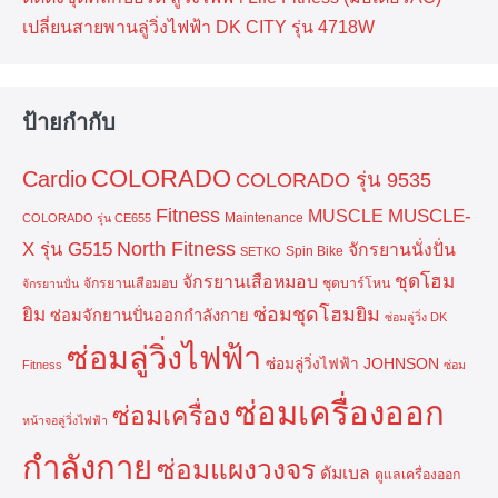
เปลี่ยนสายพานลู่วิ่งไฟฟ้า DK CITY รุ่น 4718W
ป้ายกำกับ
COLORADO
Cardio
COLORADO รุ่น 9535
Fitness
MUSCLE-
MUSCLE
Maintenance
COLORADO รุ่น CE655
North Fitness
X รุ่น G515
จักรยานนั่งปั่น
Spin Bike
SETKO
ชุดโฮม
จักรยานเสือหมอบ
จักรยานเสือมอบ
ชุดบาร์โหน
จักรยานปั่น
ยิม
ซ่อมชุดโฮมยิม
ซ่อมจักยานปั่นออกกำลังกาย
ซ่อมลู่วิ่ง DK
ซ่อมลู่วิ่งไฟฟ้า
ซ่อมลู่วิ่งไฟฟ้า JOHNSON
Fitness
ซ่อม
ซ่อมเครื่องออก
ซ่อมเครื่อง
หน้าจอลู่วิ่งไฟฟ้า
กำลังกาย
ซ่อมแผงวงจร
ดัมเบล
ดูแลเครื่องออก