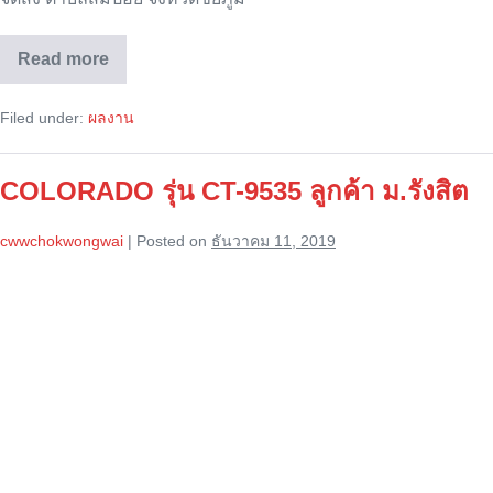
Read more
จัด
ส่ง
ลู่
Filed under:
ผลงาน
วิ่ง
ไฟฟ้า
COLORADO
รุ่น
COLORADO รุ่น CT-9535 ลูกค้า ม.รังสิต
CT-
9535
/
cwwchokwongwai
|
Posted on
ธันวาคม 11, 2019
จ.ชัยภูมิ
COLORADO
รุ่น
CT-
9535
ลูกค้า
ม.รังสิต