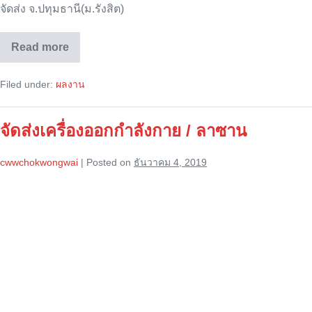
จัดส่ง จ.ปทุมธานี(ม.รังสิต)
Read more
COLORADO
รุ่น
CT-
Filed under:
ผลงาน
9535
ลูกค้า
ม.รังสิต
จัดส่งเครื่องออกกำลังกาย / ลาซาน
cwwchokwongwai
|
Posted on
ธันวาคม 4, 2019
จัด
ส่ง
เครื่อง
ออก
กำลัง
กาย
/