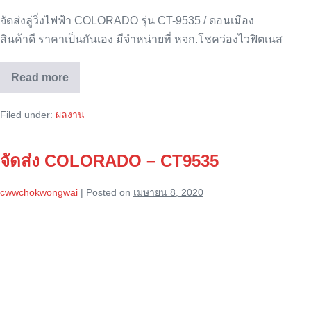
จัดส่งลู่วิ่งไฟฟ้า COLORADO รุ่น CT-9535 / ดอนเมือง
สินค้าดี ราคาเป็นกันเอง มีจำหน่ายที่ หจก.โชคว่องไวฟิตเนส
Read more
จัด
ส่ง
ลู่
Filed under:
ผลงาน
วิ่ง
ไฟฟ้า
COLORADO
รุ่น
จัดส่ง COLORADO – CT9535
CT-
9535
cwwchokwongwai
|
Posted on
เมษายน 8, 2020
จัด
ส่ง
COLORADO
–
CT9535