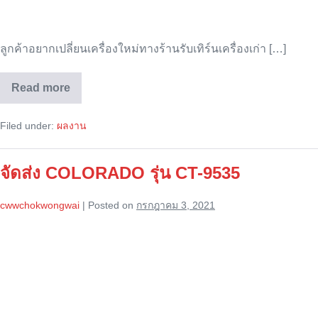
ลูกค้าอยากเปลี่ยนเครื่องใหม่ทางร้านรับเทิร์นเครื่องเก่า […]
Read more
เปลี่ยน
เครื่อง
ใหม่
Filed under:
ผลงาน
เทิร์น
เครื่อง
เก่า
ลู่
จัดส่ง COLORADO รุ่น CT-9535
วิ่ง
ไฟฟ้า
COLORADO
cwwchokwongwai
|
Posted on
กรกฎาคม 3, 2021
–
CT
9535
จัด
ส่ง
COLORADO
รุ่น
CT-