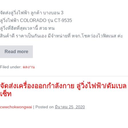
จัดส่งลู่วิ่งไฟฟ้า ลูกค้า บางบอน 3
ลู่วิ่งไฟฟ้า COLORADO รุ่น CT-9535
ลู่วิ่งที่ฮิตที่สุดเวลานี้ สวย ทน
สินค้าดี ราคาเป็นกันเอง มีจำหน่ายที่ หจก.โชคว่องไวฟิตเนส ค่ะ
Read more
จัด
ส่ง
COLORADO
Filed under:
ผลงาน
–
CT9535
จัดส่งเครื่องออกกำลังกาย ลู่วิ่งไฟฟ้า/ดัมเบล
เซ็ท
cwwchokwongwai
|
Posted on
มีนาคม 25, 2020
จัด
ส่ง