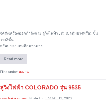
จัดส่งเครื่องออกกำลังกาย ลู่วิ่งไฟฟ้า , ดัมเบลหุ้มยางพร้อมชั้น
วาง2ชั้น
พร้อมของแถมอีกมากมาย
Read more
จัด
ส่ง
เครื่อง
Filed under:
ผลงาน
ออก
กำลัง
กาย
ลู่
ลู่วิ่งไฟฟ้า COLORADO รุ่น 9535
วิ่ง
ไฟฟ้า/
ดัมเบล
cwwchokwongwai
|
Posted on
มกราคม 19, 2020
เซ็ท