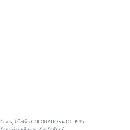
9535
/
จ.ชัยภูมิ
จัดส่งลู่วิ่งไฟฟ้า COLORADO รุ่น CT-9535
จัดส่ง ตำบลส้มป่อย จังหวัดชัยภูมิ