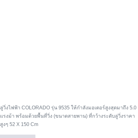
ลู่
วิ่ง
ไฟฟ้า
COLORADO
รุ่น
9535
ลู่วิ่งไฟฟ้า COLORADO รุ่น 9535 ให้กำลังมอเตอร์สูงสุดมาถึง 5.0
แรงม้า พร้อมด้วยพื้นที่วิ่ง (ขนาดสายพาน) ที่กว้างระดับลู่วิ่งราคา
สูงๆ 52 X 150 Cm