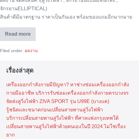
ผลงาน จัดส่งสินค้า(ลู่วิ่งไฟฟ้า , จักรยานนั่งปั่นมีพนักพิง ,
จักรยานELLIPTICAL)
สินค้าดีมีมาตรฐาน ราคาเป็นกันเอง พร้อมของแถมอีกมากมาย
Read more
จัด
ส่ง
เครื่อง
Filed under:
ผลงาน
ออก
กำลัง
กาย
/
เรื่องล่าสุด
ลา
ซาน
เครื่องออกกำลังกายมีปัญหา? หาช่างซ่อมเครื่องออกกำลัง
กายมืออาชีพ บริการรับซ่อมเครื่องออกกำลังกายครบวงจร
จัดส่งลู่วิ่งไฟฟ้า ZIVA SPORT รุ่น U99E (บางแค)
รู้ชนิดและขนาดก่อนเปลี่ยนสายพานลู่วิ่งไฟฟ้า
บริการเปลี่ยนสายพานลู่วิ่งไฟฟ้า ที่​ศาลแพ่งกรุงเทพ​ใต้
เปลี่ยนสายพานลู่วิ่งไฟฟ้าด้วยตนเองในปี 2024 ไม่ใช่เรื่อง
ยาก