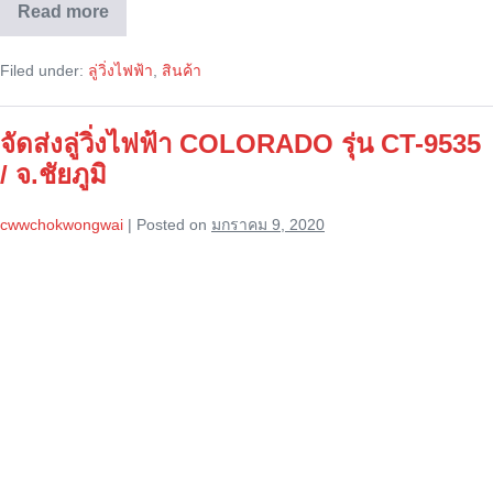
Read more
ลู่
วิ่ง
ไฟฟ้า
Filed under:
ลู่วิ่งไฟฟ้า
,
สินค้า
COLORADO
รุ่น
9535
จัดส่งลู่วิ่งไฟฟ้า COLORADO รุ่น CT-9535
/ จ.ชัยภูมิ
cwwchokwongwai
|
Posted on
มกราคม 9, 2020
จัด
ส่ง
ลู่
วิ่ง
ไฟฟ้า
COLORADO
รุ่น
CT-