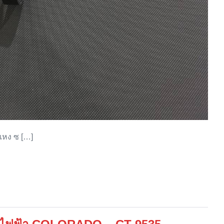
แหง ซ […]