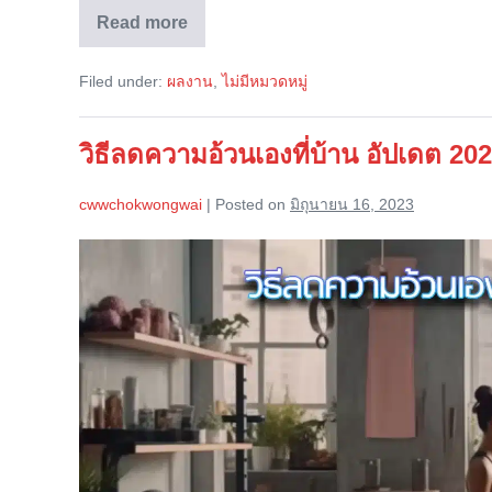
Read more
จัด
ส่ง
ลู่
Filed under:
ผลงาน
,
ไม่มีหมวดหมู่
วิ่ง
ไฟฟ้า
ZIVA
SPORT
วิธีลดความอ้วนเองที่บ้าน อัปเดต 20
รุ่น
U99E
(บางแค)
cwwchokwongwai
|
Posted on
มิถุนายน 16, 2023
วิธี
ลด
ความ
อ้วน
เอง
ที่
บ้าน
อัปเดต
2023