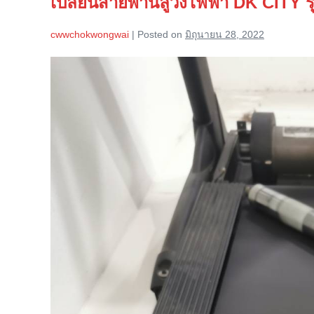
เปลี่ยนสายพานลู่วิ่งไฟฟ้า DK CITY 
อัปเดต
2023
cwwchokwongwai
|
Posted on
มิถุนายน 28, 2022
เปลี่ยน
สายพาน
ลู่
วิ่ง
ไฟฟ้า
DK
CITY
รุ่น
4718W