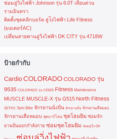
ซ่อมลู่วิ่งไฟฟ้า Johnson รุ่น 6.0T เลียบด่วน
รามอินทรา
ติดตั้งชุดคลิกบอร์ด ลู่ว่ิงไฟฟ้า Life Fitness
(มอเตอร์AC)
เปลี่ยนสายพานลู่วิ่งไฟฟ้า DK CITY รุ่น 4718W
ป้ายกำกับ
COLORADO
Cardio
COLORADO รุ่น
9535
Fitness
Maintenance
COLORADO รุ่น CE655
North Fitness
MUSCLE-X รุ่น G515
MUSCLE
จักรยานนั่งปั่น
Spin Bike
จักรยานเสือมอบ
SETKO
จักรยานปั่น
ชุดโฮมยิม
จักรยานเสือหมอบ
ซ่อมจัก
ชุดบาร์โหน
ซ่อมชุดโฮมยิม
ยานปั่นออกกำลังกาย
ซ่อมลู่วิ่ง DK
ซ่อมลู่วิ่งไฟฟ้า