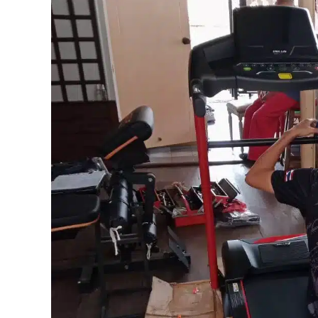
รุ่น
U99E
(บางแค)