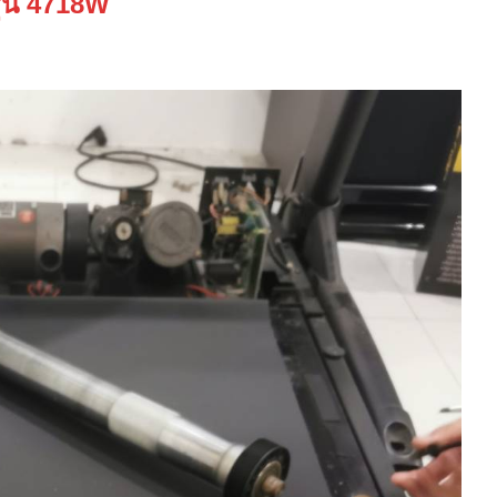
รุ่น 4718W