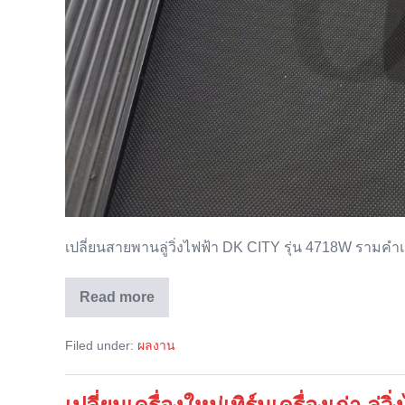
เปลี่ยนสายพานลู่วิ่งไฟฟ้า DK CITY รุ่น 4718W รามคำ
Read more
เปลี่ยน
สายพาน
ลู่
Filed under:
ผลงาน
วิ่ง
ไฟฟ้า
DK
CITY
รุ่น