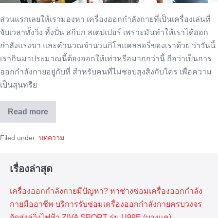
หุ่น
ส่วนแรกเลยให้เรามองหา เครื่องออกกำลังกายที่เป็นเครื่องเล่นที่
ดี
จับเวลาทั้งวิ่ง ทั้งปั่น สกีบก สเตปเปอร์ เพราะมันทำให้เราได้ออก
กำลังแรงขา และคำนวณจำนวนกิโลแคลลอรี่ของเราด้วย ว่าวันนี้
เรากินมาประมาณนี้ต้องออกให้เท่าหรือมากกว่านี้ ถือว่าเป็นการ
ออกกำลังกายอยู่กับที่ สำหรับคนที่ไม่ชอบสุงสิงกับใคร เพื่อความ
เป็นสุนทรีย
Read more
ทริค
การ
ออก
Filed under:
บทความ
กำลัง
กาย
แบบ
ให้
เรื่องล่าสุด
หุ่น
ดี
เครื่องออกกำลังกายมีปัญหา? หาช่างซ่อมเครื่องออกกำลัง
กายมืออาชีพ บริการรับซ่อมเครื่องออกกำลังกายครบวงจร
จัดส่งลู่วิ่งไฟฟ้า ZIVA SPORT รุ่น U99E (บางแค)