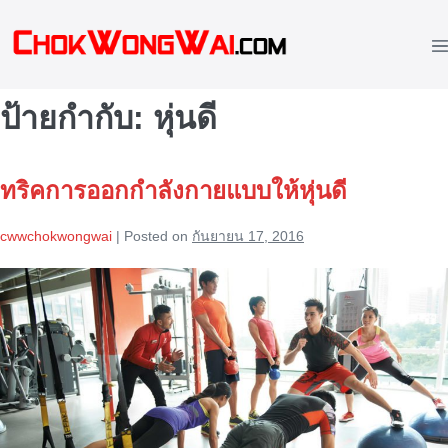
Skip
to
M
content
To
ป้ายกำกับ:
หุ่นดี
ทริคการออกกำลังกายแบบให้หุ่นดี
cwwchokwongwai
|
Posted on
กันยายน 17, 2016
ทริค
การ
ออก
กำลัง
กาย
แบบ
ให้