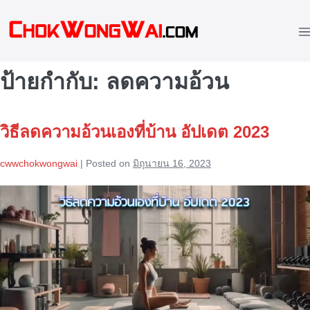
Skip
to
M
content
To
ป้ายกำกับ:
ลดความอ้วน
วิธีลดความอ้วนเองที่บ้าน อัปเดต 2023
cwwchokwongwai
|
Posted on
มิถุนายน 16, 2023
วิธี
ลด
ความ
อ้วน
เอง
ที่
บ้าน