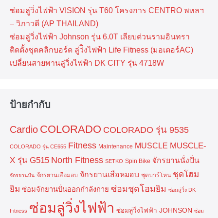
ซ่อมลู่วิ่งไฟฟ้า VISION รุ่น T60 โครงการ CENTRO พหลฯ
– วิภาวดี (AP THAILAND)
ซ่อมลู่วิ่งไฟฟ้า Johnson รุ่น 6.0T เลียบด่วนรามอินทรา
ติดตั้งชุดคลิกบอร์ด ลู่ว่ิงไฟฟ้า Life Fitness (มอเตอร์AC)
เปลี่ยนสายพานลู่วิ่งไฟฟ้า DK CITY รุ่น 4718W
ป้ายกำกับ
COLORADO
Cardio
COLORADO รุ่น 9535
Fitness
MUSCLE-
MUSCLE
Maintenance
COLORADO รุ่น CE655
North Fitness
X รุ่น G515
จักรยานนั่งปั่น
Spin Bike
SETKO
ชุดโฮม
จักรยานเสือหมอบ
จักรยานเสือมอบ
ชุดบาร์โหน
จักรยานปั่น
ยิม
ซ่อมชุดโฮมยิม
ซ่อมจักยานปั่นออกกำลังกาย
ซ่อมลู่วิ่ง DK
ซ่อมลู่วิ่งไฟฟ้า
ซ่อมลู่วิ่งไฟฟ้า JOHNSON
Fitness
ซ่อม