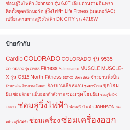
ซ่อมลู่วิ่งไฟฟ้า Johnson รุ่น 6.0T เลียบด่วนรามอินทรา
ติดตั้งชุดคลิกบอร์ด ลู่ว่ิงไฟฟ้า Life Fitness (มอเตอร์AC)
เปลี่ยนสายพานลู่วิ่งไฟฟ้า DK CITY รุ่น 4718W
ป้ายกำกับ
COLORADO
Cardio
COLORADO รุ่น 9535
Fitness
MUSCLE-
MUSCLE
Maintenance
COLORADO รุ่น CE655
North Fitness
X รุ่น G515
จักรยานนั่งปั่น
Spin Bike
SETKO
ชุดโฮม
จักรยานเสือหมอบ
จักรยานเสือมอบ
ชุดบาร์โหน
จักรยานปั่น
ยิม
ซ่อมชุดโฮมยิม
ซ่อมจักยานปั่นออกกำลังกาย
ซ่อมลู่วิ่ง DK
ซ่อมลู่วิ่งไฟฟ้า
ซ่อมลู่วิ่งไฟฟ้า JOHNSON
Fitness
ซ่อม
ซ่อมเครื่องออก
ซ่อมเครื่อง
หน้าจอลู่วิ่งไฟฟ้า