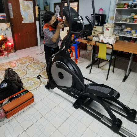
สมุทรสาคร