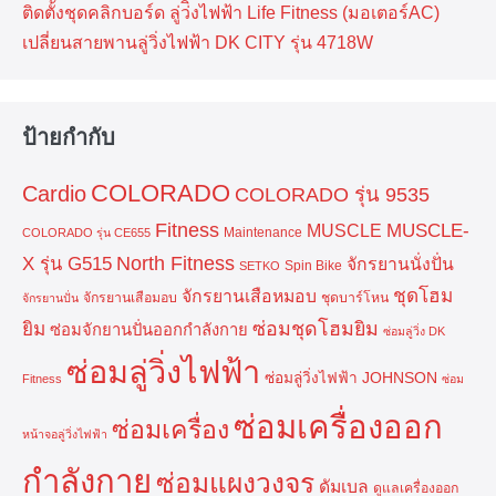
ติดตั้งชุดคลิกบอร์ด ลู่ว่ิงไฟฟ้า Life Fitness (มอเตอร์AC)
เปลี่ยนสายพานลู่วิ่งไฟฟ้า DK CITY รุ่น 4718W
ป้ายกำกับ
COLORADO
Cardio
COLORADO รุ่น 9535
Fitness
MUSCLE-
MUSCLE
Maintenance
COLORADO รุ่น CE655
North Fitness
X รุ่น G515
จักรยานนั่งปั่น
Spin Bike
SETKO
ชุดโฮม
จักรยานเสือหมอบ
จักรยานเสือมอบ
ชุดบาร์โหน
จักรยานปั่น
ยิม
ซ่อมชุดโฮมยิม
ซ่อมจักยานปั่นออกกำลังกาย
ซ่อมลู่วิ่ง DK
ซ่อมลู่วิ่งไฟฟ้า
ซ่อมลู่วิ่งไฟฟ้า JOHNSON
Fitness
ซ่อม
ซ่อมเครื่องออก
ซ่อมเครื่อง
หน้าจอลู่วิ่งไฟฟ้า
กำลังกาย
ซ่อมแผงวงจร
ดัมเบล
ดูแลเครื่องออก