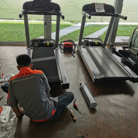
ชุด
คอนโทรล
ล่าง
LIFE
FITNESS