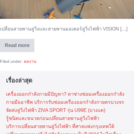
เปลี่ยนสายพานลู่วิ่งและสายพานมอเตอร์ลู่วิ่งไฟฟ้า VISION […]
Read more
ซ่อม
ลู่
วิ่ง
Filed under:
ผลงาน
ไฟฟ้า
VISION
รุ่น
T60
เรื่องล่าสุด
โครงการ
CENTRO
พหลฯ
เครื่องออกกำลังกายมีปัญหา? หาช่างซ่อมเครื่องออกกำลัง
–
วิภาวดี
กายมืออาชีพ บริการรับซ่อมเครื่องออกกำลังกายครบวงจร
(AP
THAILAND)
จัดส่งลู่วิ่งไฟฟ้า ZIVA SPORT รุ่น U99E (บางแค)
รู้ชนิดและขนาดก่อนเปลี่ยนสายพานลู่วิ่งไฟฟ้า
บริการเปลี่ยนสายพานลู่วิ่งไฟฟ้า ที่​ศาลแพ่งกรุงเทพ​ใต้