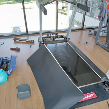
ไฟฟ้า
VISION
รุ่น
T60
โครงการ
CENTRO
พหลฯ
–
วิภาวดี
(AP
THAILAND)