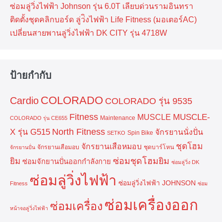
ซ่อมลู่วิ่งไฟฟ้า Johnson รุ่น 6.0T เลียบด่วนรามอินทรา
ติดตั้งชุดคลิกบอร์ด ลู่ว่ิงไฟฟ้า Life Fitness (มอเตอร์AC)
เปลี่ยนสายพานลู่วิ่งไฟฟ้า DK CITY รุ่น 4718W
ป้ายกำกับ
COLORADO
Cardio
COLORADO รุ่น 9535
Fitness
MUSCLE-
MUSCLE
Maintenance
COLORADO รุ่น CE655
North Fitness
X รุ่น G515
จักรยานนั่งปั่น
Spin Bike
SETKO
ชุดโฮม
จักรยานเสือหมอบ
จักรยานเสือมอบ
ชุดบาร์โหน
จักรยานปั่น
ยิม
ซ่อมชุดโฮมยิม
ซ่อมจักยานปั่นออกกำลังกาย
ซ่อมลู่วิ่ง DK
ซ่อมลู่วิ่งไฟฟ้า
ซ่อมลู่วิ่งไฟฟ้า JOHNSON
Fitness
ซ่อม
ซ่อมเครื่องออก
ซ่อมเครื่อง
หน้าจอลู่วิ่งไฟฟ้า