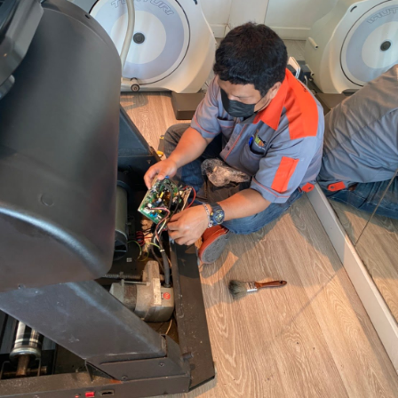
และ
เปลี่ยน
สายพาน
ลู่
วิ่ง
DK
FITNESS