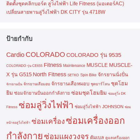
ติดตั้งชุดคลิกบอร์ด ลู่ว่ิงไฟฟ้า Life Fitness (มอเตอร์AC)
เปลี่ยนสายพานลู่วิ่งไฟฟ้า DK CITY รุ่น 4718W
ป้ายกำกับ
COLORADO
Cardio
COLORADO รุ่น 9535
Fitness
MUSCLE-
MUSCLE
Maintenance
COLORADO รุ่น CE655
North Fitness
X รุ่น G515
จักรยานนั่งปั่น
Spin Bike
SETKO
ชุดโฮม
จักรยานเสือหมอบ
จักรยานเสือมอบ
ชุดบาร์โหน
จักรยานปั่น
ยิม
ซ่อมชุดโฮมยิม
ซ่อมจักยานปั่นออกกำลังกาย
ซ่อมลู่วิ่ง DK
ซ่อมลู่วิ่งไฟฟ้า
ซ่อมลู่วิ่งไฟฟ้า JOHNSON
Fitness
ซ่อม
ซ่อมเครื่องออก
ซ่อมเครื่อง
หน้าจอลู่วิ่งไฟฟ้า
กำลังกาย
ซ่อมแผงวงจร
ดัมเบล
ดูแลเครื่องออก