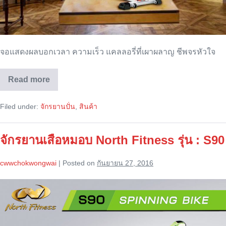
จอแสดงผลบอกเวลา ความเร็ว แคลลอรี่ที่เผาผลาญ ชีพจรหัวใจ
Read more
จักรยาน
เสือ
หมอบ
Filed under:
จักรยานปั่น
,
สินค้า
North
Fitness
รุ่น
:
จักรยานเสือหมอบ North Fitness รุ่น : S90
S95
cwwchokwongwai
|
Posted on
กันยายน 27, 2016
จักรยาน
เสือ
หมอบ