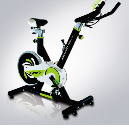
North
Fitness
รุ่น
:
S90