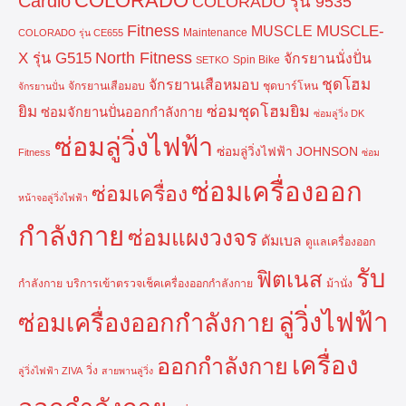
COLORADO
Cardio
COLORADO รุ่น 9535
Fitness
MUSCLE-
MUSCLE
Maintenance
COLORADO รุ่น CE655
North Fitness
X รุ่น G515
จักรยานนั่งปั่น
Spin Bike
SETKO
ชุดโฮม
จักรยานเสือหมอบ
จักรยานเสือมอบ
ชุดบาร์โหน
จักรยานปั่น
ยิม
ซ่อมชุดโฮมยิม
ซ่อมจักยานปั่นออกกำลังกาย
ซ่อมลู่วิ่ง DK
ซ่อมลู่วิ่งไฟฟ้า
ซ่อมลู่วิ่งไฟฟ้า JOHNSON
Fitness
ซ่อม
ซ่อมเครื่องออก
ซ่อมเครื่อง
หน้าจอลู่วิ่งไฟฟ้า
กำลังกาย
ซ่อมแผงวงจร
ดัมเบล
ดูแลเครื่องออก
รับ
ฟิตเนส
กำลังกาย
บริการเข้าตรวจเช็คเครื่องออกกำลังกาย
ม้านั่ง
ลู่วิ่งไฟฟ้า
ซ่อมเครื่องออกกำลังกาย
เครื่อง
ออกกำลังกาย
วิ่ง
ลู่วิ่งไฟฟ้า ZIVA
สายพานลู่วิ่ง