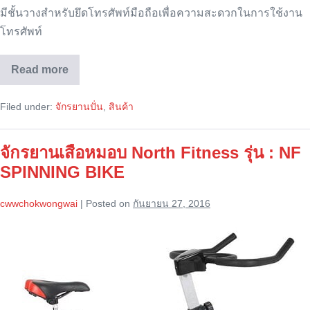
มีชั้นวางสำหรับยึดโทรศัพท์มือถือเพื่อความสะดวกในการใช้งาน
โทรศัพท์
Read more
จักรยาน
เสือ
หมอบ
Filed under:
จักรยานปั่น
,
สินค้า
North
Fitness
รุ่น
:
จักรยานเสือหมอบ North Fitness รุ่น : NF
S90
SPINNING BIKE
cwwchokwongwai
|
Posted on
กันยายน 27, 2016
จักรยาน
เสือ
หมอบ
North
Fitness