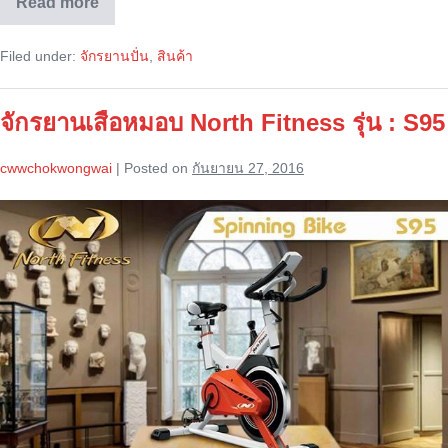
Read more
จักรยาน
เสือ
หมอบ
Filed under:
จักรยานปั่น
,
สินค้า
North
Fitness
รุ่น
:
จักรยานเสือหมอบ North Fitness รุ่น : S95
S99
cwwchokwongwai
|
Posted on
กันยายน 27, 2016
จักรยาน
เสือ
หมอบ
North
Fitness
รุ่น
:
S95