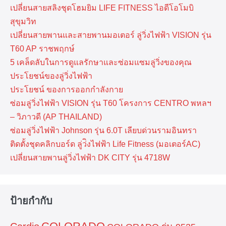
เปลี่ยนสายสลิงชุดโฮมยิม LIFE FITNESS ไอดีโอโมบิ
สุขุมวิท
เปลี่ยนสายพานและสายพานมอเตอร์ ลู่วิ่งไฟฟ้า VISION รุ่น
T60 AP ราชพฤกษ์
5 เคล็ดลับในการดูแลรักษาและซ่อมแซมลู่วิ่งของคุณ
ประโยชน์ของลู่วิ่งไฟฟ้า
ประโยชน์ ของการออกกำลังกาย
ซ่อมลู่วิ่งไฟฟ้า VISION รุ่น T60 โครงการ CENTRO พหลฯ
– วิภาวดี (AP THAILAND)
ซ่อมลู่วิ่งไฟฟ้า Johnson รุ่น 6.0T เลียบด่วนรามอินทรา
ติดตั้งชุดคลิกบอร์ด ลู่ว่ิงไฟฟ้า Life Fitness (มอเตอร์AC)
เปลี่ยนสายพานลู่วิ่งไฟฟ้า DK CITY รุ่น 4718W
ป้ายกำกับ