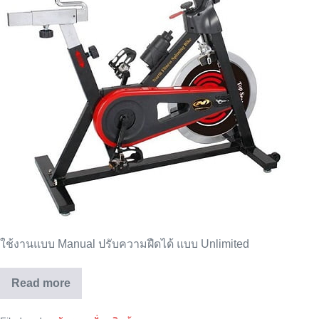
รุ่น
:
NF
SPINNING
BIKE
ใช้งานแบบ Manual ปรับความฝืดได้ แบบ Unlimited
Read more
จักรยาน
เสือ
หมอบ