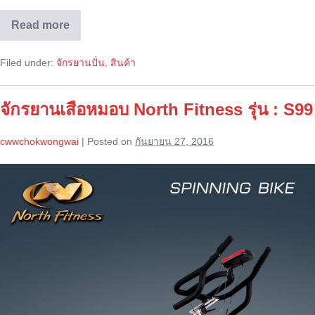
Read more
จักรยาน
North
Fitness
Filed under:
จักรยานปั่น
,
สินค้า
รุ่น
:
S-
8718U
จักรยานเสือหมอบ North Fitness รุ่น : S99
cwwchokwongwai
|
Posted on
กันยายน 27, 2016
จักรยาน
เสือ
หมอบ
North
Fitness
รุ่น
:
S99