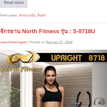
Read more
จักรยาน
North
Fitness
Filed under:
จักรยานปั่น
,
สินค้า
รุ่น
:
North
Top
จักรยาน North Fitness รุ่น : S-8718U
Series
UBA
cwwchokwongwai
|
Posted on
กันยายน 27, 2016
จักรยาน
North
Fitness
รุ่น
:
S-
8718U