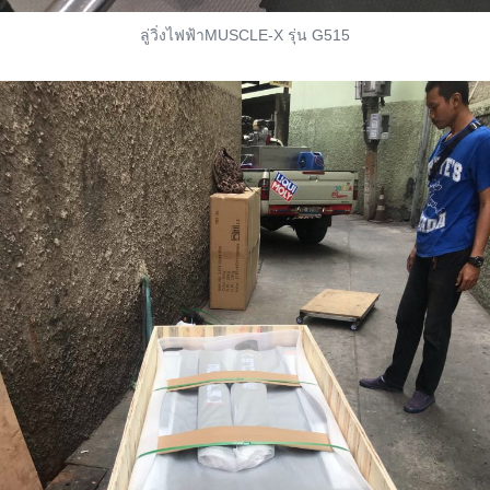
ลู่วิ่งไฟฟ้าMUSCLE-X รุ่น G515