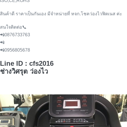
ISO,CE,ROHS
สินค้าดี ราคาเป็นกันเอง มีจำหน่ายที่ หจก.โชคว่องไวฟิตเนส ค่ะ
สนใจติดต่อ📞
📲0876733763
📲
📲0956805678
Line ID : cfs2016
ช่างวิศรุต ว่องไว