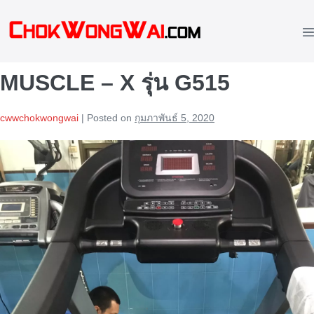
Skip
to
M
content
To
MUSCLE – X รุ่น G515
cwwchokwongwai
|
Posted on
กุมภาพันธ์ 5, 2020