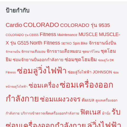
ป้ายกำกับ
COLORADO
Cardio
COLORADO รุ่น 9535
Fitness
MUSCLE-
MUSCLE
Maintenance
COLORADO รุ่น CE655
North Fitness
X รุ่น G515
จักรยานนั่งปั่น
Spin Bike
SETKO
ชุดโฮม
จักรยานเสือหมอบ
จักรยานเสือมอบ
ชุดบาร์โหน
จักรยานปั่น
ยิม
ซ่อมชุดโฮมยิม
ซ่อมจักยานปั่นออกกำลังกาย
ซ่อมลู่วิ่ง DK
ซ่อมลู่วิ่งไฟฟ้า
ซ่อมลู่วิ่งไฟฟ้า JOHNSON
Fitness
ซ่อม
ซ่อมเครื่องออก
ซ่อมเครื่อง
หน้าจอลู่วิ่งไฟฟ้า
กำลังกาย
ซ่อมแผงวงจร
ดัมเบล
ดูแลเครื่องออก
รับ
ฟิตเนส
กำลังกาย
บริการเข้าตรวจเช็คเครื่องออกกำลังกาย
ม้านั่ง
ลู่วิ่งไฟฟ้า
ซ่อมเครื่องออกกำลังกาย