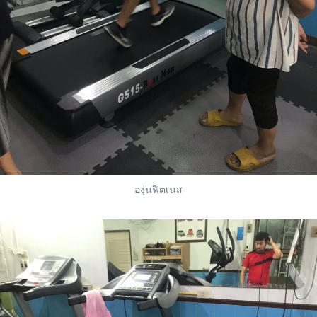
องุ่นฟิตเนส