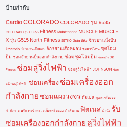
ป้ายกำกับ
COLORADO
Cardio
COLORADO รุ่น 9535
Fitness
MUSCLE-
MUSCLE
Maintenance
COLORADO รุ่น CE655
North Fitness
X รุ่น G515
จักรยานนั่งปั่น
Spin Bike
SETKO
ชุดโฮม
จักรยานเสือหมอบ
จักรยานเสือมอบ
ชุดบาร์โหน
จักรยานปั่น
ยิม
ซ่อมชุดโฮมยิม
ซ่อมจักยานปั่นออกกำลังกาย
ซ่อมลู่วิ่ง DK
ซ่อมลู่วิ่งไฟฟ้า
ซ่อมลู่วิ่งไฟฟ้า JOHNSON
Fitness
ซ่อม
ซ่อมเครื่องออก
ซ่อมเครื่อง
หน้าจอลู่วิ่งไฟฟ้า
กำลังกาย
ซ่อมแผงวงจร
ดัมเบล
ดูแลเครื่องออก
รับ
ฟิตเนส
กำลังกาย
บริการเข้าตรวจเช็คเครื่องออกกำลังกาย
ม้านั่ง
ลู่วิ่งไฟฟ้า
ซ่อมเครื่องออกกำลังกาย