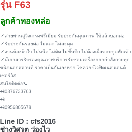
รุ่น F63
ลูกค้าทองหล่อ
📌สายพานลู่วิ่งเกรดพรีเมียม รับประกันคุณภาพ ใช้แล้วบอกต่อ
📌รับประกันรอยต่อ ไม่แตก ไม่สะดุด
📌งานท้องผ้าใบ ไม่หนืด ไม่ติด ไม่ขึ้นปีก ไม่ต้องเผื่อขอบขูดพักเท้า
📌มีเอกสารรับรองคุณภาพบริการรับซ่อมเครื่องออกกำลังกายทุก
ชนิดนอกสถานที่ ราคาเป็นกันเองหจก.โชคว่องไวฟิตเนส แอนด์
เซอร์วิส
สนใจติดต่อ📞
📲0876733763
📲
📲0956805678
Line ID : cfs2016
ช่างวิศรุต ว่องไว