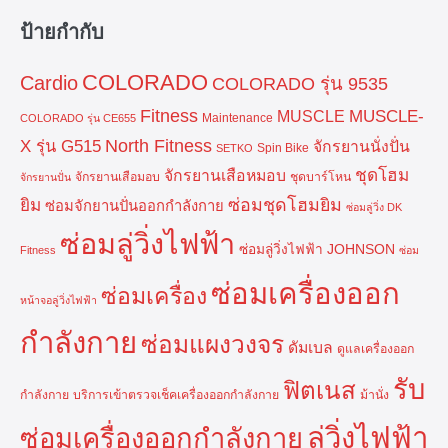
ป้ายกำกับ
COLORADO
Cardio
COLORADO รุ่น 9535
Fitness
MUSCLE-
MUSCLE
Maintenance
COLORADO รุ่น CE655
North Fitness
X รุ่น G515
จักรยานนั่งปั่น
Spin Bike
SETKO
ชุดโฮม
จักรยานเสือหมอบ
จักรยานเสือมอบ
ชุดบาร์โหน
จักรยานปั่น
ยิม
ซ่อมชุดโฮมยิม
ซ่อมจักยานปั่นออกกำลังกาย
ซ่อมลู่วิ่ง DK
ซ่อมลู่วิ่งไฟฟ้า
ซ่อมลู่วิ่งไฟฟ้า JOHNSON
Fitness
ซ่อม
ซ่อมเครื่องออก
ซ่อมเครื่อง
หน้าจอลู่วิ่งไฟฟ้า
กำลังกาย
ซ่อมแผงวงจร
ดัมเบล
ดูแลเครื่องออก
รับ
ฟิตเนส
กำลังกาย
บริการเข้าตรวจเช็คเครื่องออกกำลังกาย
ม้านั่ง
ลู่วิ่งไฟฟ้า
ซ่อมเครื่องออกกำลังกาย