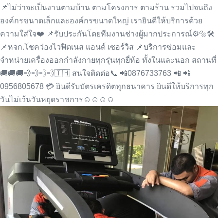
📌
ไม่ว่าจะเป็นงานตามบ้าน ตามโครงการ ตามร้าน รวมไปจนถึง
องค์กรขนาดเล็กและองค์กรขนาดใหญ่ เรายินดีให้บริการด้วย
ความใส่ใจ
❤️
📌
รับประกันโดยทีมงานช่างผู้มากประการณ์
⚙
🔩
🛠
📌
หจก.โชคว่องไวฟิตเนส แอนด์ เซอร์วิส
📌
บริการซ่อมและ
จำหน่ายเครื่องออกกำลังกายทุกรุ่นทุกยี่ห้อ ทั้งในและนอก สถานที่
🚚
🚚
🚚
💨
💨
💨
💨
🇹🇭
สนใจติดต่อ
📞
📲
0876733763
📲
📲
0956805678
💳
ยินดีรับบัตรเครดิตทุกธนาคาร ยินดีให้บริการทุก
วันไม่เว้นวันหยุดราชการ
☺️
☺️
☺️
☺️