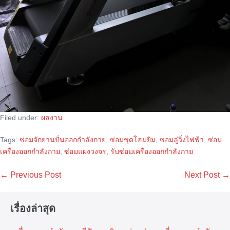
Filed under:
ผลงาน
Tags:
ซ่อมจักยานปั่นออกกำลังกาย
,
ซ่อมชุดโฮมยิม
,
ซ่อมลู่วิ่งไฟฟ้า
,
ซ่อม
เครื่องออกกำลังกาย
,
ซ่อมแผงวงจร
,
รับซ่อมเครื่องออกกำลังกาย
Post
← Previous Post
Next Post →
Navigation
เรื่องล่าสุด