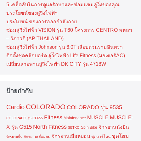
5 เคล็ดลับในการดูแลรักษาและซ่อมแซมลู่วิ่งของคุณ
ประโยชน์ของลู่วิ่งไฟฟ้า
ประโยชน์ ของการออกกำลังกาย
ซ่อมลู่วิ่งไฟฟ้า VISION รุ่น T60 โครงการ CENTRO พหลฯ
– วิภาวดี (AP THAILAND)
ซ่อมลู่วิ่งไฟฟ้า Johnson รุ่น 6.0T เลียบด่วนรามอินทรา
ติดตั้งชุดคลิกบอร์ด ลู่ว่ิงไฟฟ้า Life Fitness (มอเตอร์AC)
เปลี่ยนสายพานลู่วิ่งไฟฟ้า DK CITY รุ่น 4718W
ป้ายกำกับ
COLORADO
Cardio
COLORADO รุ่น 9535
Fitness
MUSCLE-
MUSCLE
Maintenance
COLORADO รุ่น CE655
North Fitness
X รุ่น G515
จักรยานนั่งปั่น
Spin Bike
SETKO
ชุดโฮม
จักรยานเสือหมอบ
จักรยานเสือมอบ
ชุดบาร์โหน
จักรยานปั่น