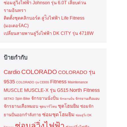
ซ่อมลู่วิ่งไฟฟ้า Johnson รุ่น 6.0T เลียบด่วน
รามอินทรา
ติดตั้งชุดคลิกบอร์ด ลู่ว่ิงไฟฟ้า Life Fitness
(มอเตอร์AC)
เปลี่ยนสายพานลู่วิ่งไฟฟ้า DK CITY รุ่น 4718W
ป้ายกำกับ
COLORADO
Cardio
COLORADO รุ่น
9535
Fitness
Maintenance
COLORADO รุ่น CE655
North Fitness
MUSCLE-X รุ่น G515
MUSCLE
จักรยานนั่งปั่น
Spin Bike
จักรยานเสือมอบ
SETKO
จักรยานปั่น
ชุดโฮมยิม
จักรยานเสือหมอบ
ซ่อมจัก
ชุดบาร์โหน
ซ่อมชุดโฮมยิม
ยานปั่นออกกำลังกาย
ซ่อมลู่วิ่ง DK
ซ่อมลู่วิ่งไฟฟ้า