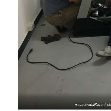
ซ่อมอุปกรณ์​เครื่องอกกำล