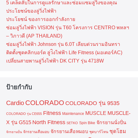
5 เคล็ดลับในการดูแลรักษาและซ่อมแซมลู่วิ่งของคุณ
ประโยชน์ของลู่วิ่งไฟฟ้า
ประโยชน์ ของการออกกำลังกาย
ซ่อมลู่วิ่งไฟฟ้า VISION รุ่น T60 โครงการ CENTRO พหลฯ
– วิภาวดี (AP THAILAND)
ซ่อมลู่วิ่งไฟฟ้า Johnson รุ่น 6.0T เลียบด่วนรามอินทรา
ติดตั้งชุดคลิกบอร์ด ลู่ว่ิงไฟฟ้า Life Fitness (มอเตอร์AC)
เปลี่ยนสายพานลู่วิ่งไฟฟ้า DK CITY รุ่น 4718W
ป้ายกำกับ
COLORADO
Cardio
COLORADO รุ่น 9535
Fitness
MUSCLE-
MUSCLE
Maintenance
COLORADO รุ่น CE655
North Fitness
X รุ่น G515
จักรยานนั่งปั่น
Spin Bike
SETKO
ชุดโฮม
จักรยานเสือหมอบ
จักรยานเสือมอบ
ชุดบาร์โหน
จักรยานปั่น