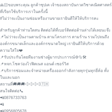
🙏🏻ขอบพระคุณ ลูกค้าซุป​เค​ เจ้าของสถาบันกวดวิชา​คณิตศาสตร์​
ที่เรียกใช้บริการเราในครั้งนี้
#ไม่ว่าจะเป็นงานซ่อมหรืองานขายเรายินดีให้ให้บริการคะ
สำหรับลูกค้าท่านใดสน ติดต่อได้ที่เบอร์ติดต่อด้านล่างได้เลยนะจ๊ะ
📌ไม่ว่าจะเป็นงานตามบ้าน ตามโครงการ ตามร้าน รวมไปจนถึง
องค์กรขนาดเล็กและองค์กรขนาดใหญ่ เรายินดีให้บริการด้วย
ความใส่ใจ❤️
📌รับประกันโดยทีมงานช่างผู้มากประการณ์⚙🔩🛠
📌หจก.โชคว่องไวฟิตเนส แอนด์ เซอร์วิส
📌บริการซ่อมและจำหน่ายเครื่องออกกำลังกายทุกรุ่นทุกยี่ห้อ ทั้ง
ในและนอก
สถานที่🚚🚚🚚💨💨💨💨🇹🇭
สนใจติดต่อ📞
📲0876733763
📲
📲0956805678