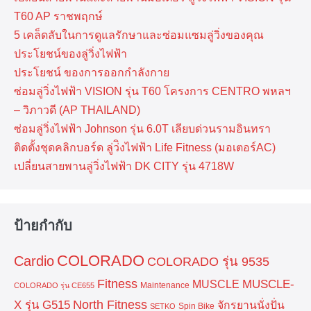
T60 AP ราชพฤกษ์
5 เคล็ดลับในการดูแลรักษาและซ่อมแซมลู่วิ่งของคุณ
ประโยชน์ของลู่วิ่งไฟฟ้า
ประโยชน์ ของการออกกำลังกาย
ซ่อมลู่วิ่งไฟฟ้า VISION รุ่น T60 โครงการ CENTRO พหลฯ
– วิภาวดี (AP THAILAND)
ซ่อมลู่วิ่งไฟฟ้า Johnson รุ่น 6.0T เลียบด่วนรามอินทรา
ติดตั้งชุดคลิกบอร์ด ลู่ว่ิงไฟฟ้า Life Fitness (มอเตอร์AC)
เปลี่ยนสายพานลู่วิ่งไฟฟ้า DK CITY รุ่น 4718W
ป้ายกำกับ
COLORADO
Cardio
COLORADO รุ่น 9535
Fitness
MUSCLE-
MUSCLE
Maintenance
COLORADO รุ่น CE655
North Fitness
X รุ่น G515
จักรยานนั่งปั่น
Spin Bike
SETKO