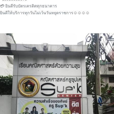
💳 ยินดีรับบัตรเครดิตทุกธนาคาร
ยินดีให้บริการทุกวันไม่เว้นวันหยุดราชการ☺️☺️☺️☺️