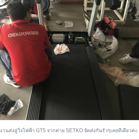
งานส่งลู่วิ่งไฟฟ้า GT5 จากค่าย SETKO จัดส่งกันรัวๆเลยทีเดียวคะ